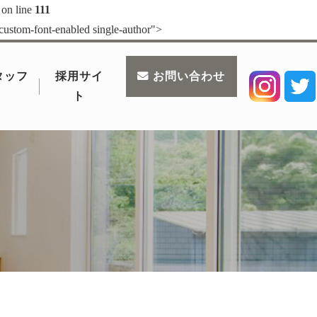
 on line
111
 custom-font-enabled single-author">
タッフ
採用サイ
お問い合わせ
ト