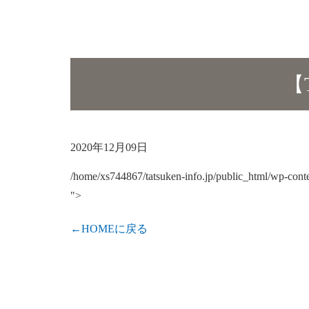
【
2020年12月09日
/home/xs744867/tatsuken-info.jp/public_html/wp-conte
">
←HOMEに戻る